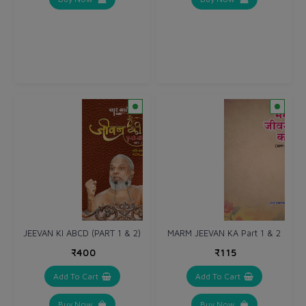
JEEVAN KI ABCD (PART 1 & 2)
MARM JEEVAN KA Part 1 & 2
₹400
₹115
Add To Cart
Add To Cart
Buy Now
Buy Now