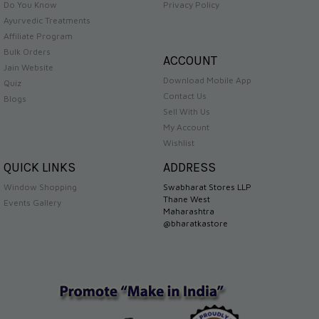
Do You Know
Privacy Policy
Ayurvedic Treatments
Affiliate Program
Bulk Orders
ACCOUNT
Jain Website
Download Mobile App
Quiz
Contact Us
Blogs
Sell With Us
My Account
Wishlist
QUICK LINKS
ADDRESS
Window Shopping
Swabharat Stores LLP
Thane West
Events Gallery
Maharashtra
@bharatkastore