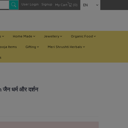
User Login
Signup
My Cart
(0)
EN
ts
Home Made
Jewellery
Organic Food
ooja Items
Gifting
Meri Shrushti Herbals
s
ैन धर्म और दर्शन