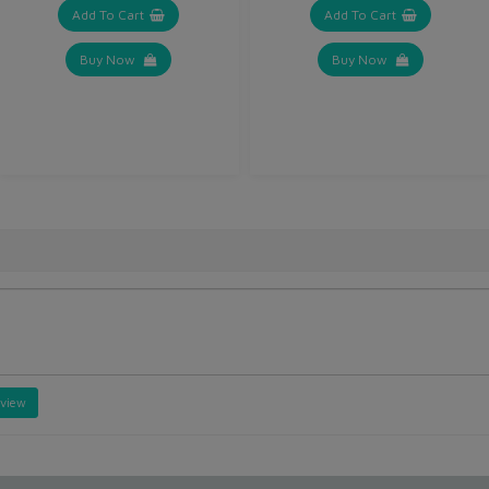
Add To Cart
Add To Cart
Buy Now
Buy Now
eview