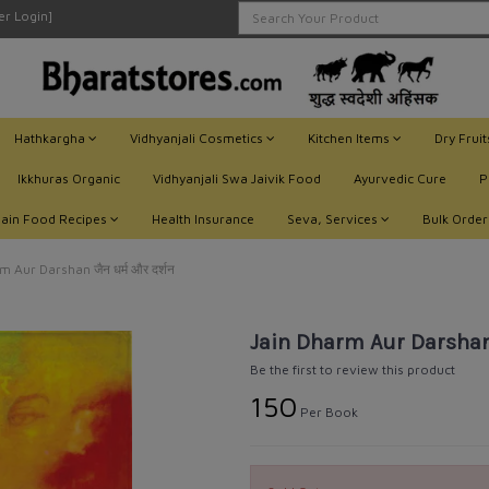
ler Login]
Hathkargha
Vidhyanjali Cosmetics
Kitchen Items
Dry Frui
Ikkhuras Organic
Vidhyanjali Swa Jaivik Food
Ayurvedic Cure
P
Jain Food Recipes
Health Insurance
Seva, Services
Bulk Order
 Aur Darshan जैन धर्म और दर्शन
Jain Dharm Aur Darshan ज
Be the first to review this product
₹150
Per Book